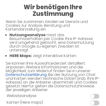
Wir benötigen Ihre
Geschlossen
Zustimmung
Amts Apotheke
Wenn Sie zustimmen, binden wir Dienste und
Cookies zur Analyse, Beratung und
Kartendarstellung ein.
Nutzungsanalyse
misst das
Haben Sie noch Fragen?
Besuchsverhalten per Cookie. Ihre IP-Adresse
wird umgehend gelöscht, eine Datennutzung
durch Google zu eigenen Zwecken ist
untersagt.
Dann schreiben Sie uns einfach eine Nachricht oder
HERE Maps:
zeigt interaktive Karten.
rufen Sie uns direkt unter 06123 - 2526 an. Wir helfen
Ihnen gerne weiter.
Sie können Ihre Auswahl jederzeit detailliert
anpassen. Weitere Informationen und die
Möglichkeit zum Widerruf finden Sie in unserer
Datenschutzerklärung
. Bei der Nutzung von Chat
und Karten werden technische Daten (insb. Ihre IP-
Ihre Daten
Adresse) an die Anbieter übermittelt und Cookies
gesetzt. Hierfür gelten die Datenschutzhinweise
Vorname*
der jeweiligen Anbieter.
Websiteanalyse
Karten (Here maps)